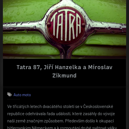
Tatra 87, Jiří Hanzelka a Miroslav
Zikmund
Auto moto
Ve třicátých letech dvacátého století se v Československé
republice odehrávala řada událostí, které zasáhly do vývoje
naší země značným způsobem. Především došlo k okupaci
hitlerovským Německem a k rozpoutání druhé světové války.