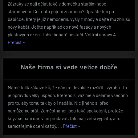
Zázraky se dají dělat také v domečku starším nebo
směrech“
staronovém. Co tento pojem znamená? Oprašte ten po
babičce, který je již nemoderní, vyšlý z módy a dejte mu zbrusu
nový kabát. Jděte například do nové fasády a nových
plastových oken. Tohle bohatě postačí. Vnitřní úpravy A …
„V
Přečíst
»
novém
kabátě“
Naše firma si vede velice dobře
Máme tolik zákazníků, že nám to dovoluje rozšířit i výrobu. To
je opravdu velký úspěch, kterého si vážíme a děláme všechno
pro to, aby tomu tak bylo i nadále. Nic jiného si přeci
nemůžeme přát. Zaměstnanci jsou také spokojeni, protože
když se nám daří více prodávat, tak mají větší výplatu, a to
„Naše
samozřejmě ocení každý, …
Přečíst
»
firma