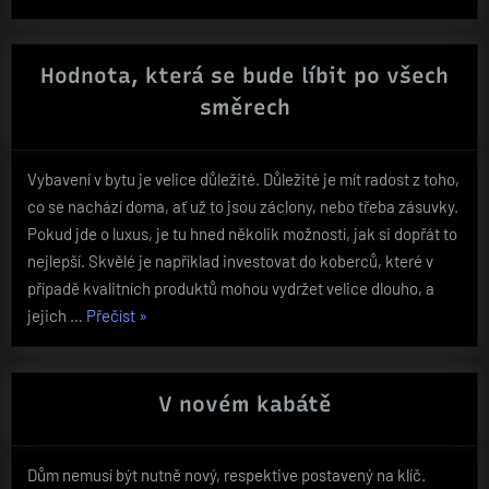
dostupného
bydlení“
Hodnota, která se bude líbit po všech
směrech
Vybavení v bytu je velice důležité. Důležité je mít radost z toho,
co se nachází doma, ať už to jsou záclony, nebo třeba zásuvky.
Pokud jde o luxus, je tu hned několik možností, jak si dopřát to
nejlepší. Skvělé je například investovat do koberců, které v
případě kvalitních produktů mohou vydržet velice dlouho, a
„Hodnota,
jejich …
Přečíst
»
která
se
bude
V novém kabátě
líbit
po
Dům nemusí být nutně nový, respektive postavený na klíč.
všech