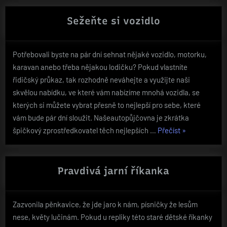
si
vede
Sežeňte si vozidlo
velice
dobře“
Potřebovali byste na pár dní sehnat nějaké vozidlo, motorku,
karavan anebo třeba nějakou lodičku? Pokud vlastníte
řidičský průkaz, tak rozhodně neváhejte a využijte naši
skvělou nabídku, ve které vám nabízíme mnohá vozidla, se
kterých si můžete vybrat přesně to nejlepší pro sebe, které
vám bude pár dní sloužit. Našeautopůjčovna je zkrátka
„Sežeňte
špičkový zprostředkovatel těch nejlepších …
Přečíst
»
si
vozidlo“
Pravdivá jarní říkanka
Zazvonila pěnkavice, že jde jaro k nám, písničky že lesům
nese, květy lučinám. Pokud u repliky této staré dětské říkanky