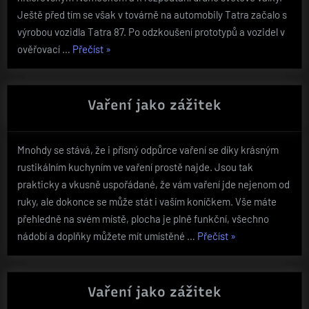
Ještě před tím se však v továrně na automobily Tatra začalo s
výrobou vozidla Tatra 87. Po odzkoušení prototypů a vozidel v
„Tatra
ověřovací …
Přečíst
»
87,
Jiří
Hanzelka
Vaření jako zážitek
a
Miroslav
Mnohdy se stává, že i přísný odpůrce vaření se díky krásným
Zikmund“
rustikálním kuchyním ve vaření prostě najde. Jsou tak
prakticky a vkusně uspořádané, že vám vaření jde nejenom od
ruky, ale dokonce se může stát i vaším koníčkem. Vše máte
přehledně na svém místě, plocha je plně funkční, všechno
„Vaření
nádobí a doplňky můžete mít umístěné …
Přečíst
»
jako
zážitek“
Vaření jako zážitek