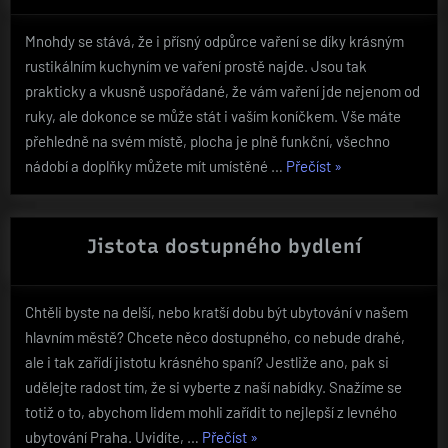
Mnohdy se stává, že i přísný odpůrce vaření se díky krásným
rustikálním kuchyním ve vaření prostě najde. Jsou tak
prakticky a vkusně uspořádané, že vám vaření jde nejenom od
ruky, ale dokonce se může stát i vaším koníčkem. Vše máte
přehledně na svém místě, plocha je plně funkční, všechno
„Vaření
nádobí a doplňky můžete mít umístěné …
Přečíst
»
jako
zážitek“
Jistota dostupného bydlení
Chtěli byste na delší, nebo kratší dobu být ubytování v našem
hlavním městě? Chcete něco dostupného, co nebude drahé,
ale i tak zařídí jistotu krásného spaní? Jestliže ano, pak si
udělejte radost tím, že si vyberte z naší nabídky. Snažíme se
totiž o to, abychom lidem mohli zařídit to nejlepší z levného
„Jistota
ubytování Praha. Uvidíte, …
Přečíst
»