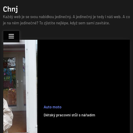
Skip
Chnj
to
Každý web je se svou nabídkou jedinečný. A jedinečný je tedy i náš web. A co
content
je na něm jedinečné? To zjistíte nejlépe, když sem sami zavítáte.
Auto moto
Dětský pracovní stůl s nářadím