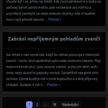
chcete být i vy, přímo na místě, kde zvoní pěnkavice a louky se
začínají barvit jarním kvítím, pak nečekejte ani vteřinu a
urychleně zavítejte na naše webové stránky, kde si budete
„Pravdivá
moci najít přesně takové …
Přečíst
»
jarní
říkanka“
Zabrání nepříjemným pohledům zvenčí
Asi nikdo z nás nemá rád, když ho někdo pozoruje v místnosti
zvenčí. I tento úkol spolehlivě splní naše venkovní žaluzie. Mají
masivní konstrukci, jsou vysoce odolné, proto jim déšť, sníh,
mráz nebo sluneční paprsky nevadí. Spolehlivě vás před nimi
ochrání. Doma budete mít v zimě teploučko a v létě příjemný
„Zabrání
chládek. Budete-li mít o …
Přečíst
»
nepříjemným
pohledům
Stránkování
zvenčí“
1
2
…
19
Následující