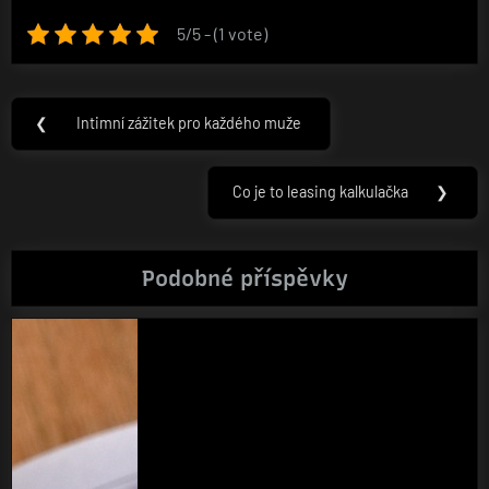
5/5 - (1 vote)
Navigace
❮
Intimní zážitek pro každého muže
Previous
pro
Post:
příspěvek
Co je to leasing kalkulačka
❯
Next
Post:
Podobné příspěvky