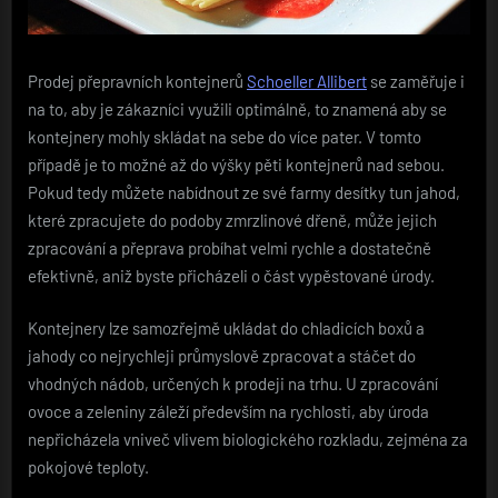
Prodej přepravních kontejnerů
Schoeller Allibert
se zaměřuje i
na to, aby je zákazníci využili optimálně, to znamená aby se
kontejnery mohly skládat na sebe do více pater. V tomto
případě je to možné až do výšky pěti kontejnerů nad sebou.
Pokud tedy můžete nabídnout ze své farmy desítky tun jahod,
které zpracujete do podoby zmrzlinové dřeně, může jejich
zpracování a přeprava probíhat velmi rychle a dostatečně
efektivně, aniž byste přicházeli o část vypěstované úrody.
Kontejnery lze samozřejmě ukládat do chladicích boxů a
jahody co nejrychleji průmyslově zpracovat a stáčet do
vhodných nádob, určených k prodeji na trhu. U zpracování
ovoce a zeleniny záleží především na rychlosti, aby úroda
nepřicházela vniveč vlivem biologického rozkladu, zejména za
pokojové teploty.