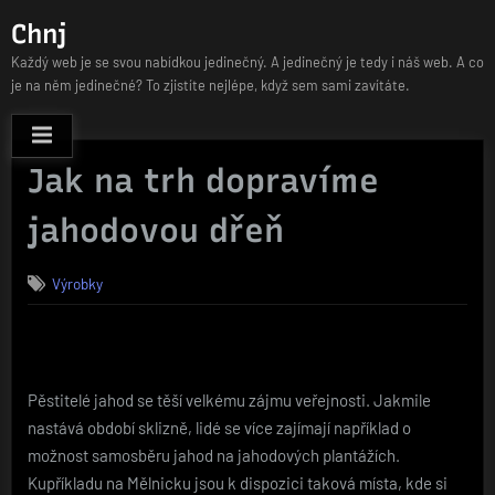
Skip
Chnj
to
Každý web je se svou nabídkou jedinečný. A jedinečný je tedy i náš web. A co
content
je na něm jedinečné? To zjistíte nejlépe, když sem sami zavítáte.
Jak na trh dopravíme
jahodovou dřeň
Výrobky
Pěstitelé jahod se těší velkému zájmu veřejnosti. Jakmile
nastává období sklizně, lidé se více zajímají například o
možnost samosběru jahod na jahodových plantážích.
Kupříkladu na Mělnicku jsou k dispozici taková místa, kde si