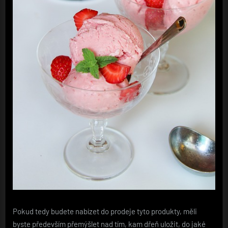
Pokud tedy budete nabízet do prodeje tyto produkty, měli
byste především přemýšlet nad tím, kam dřeň uložit, do jaké