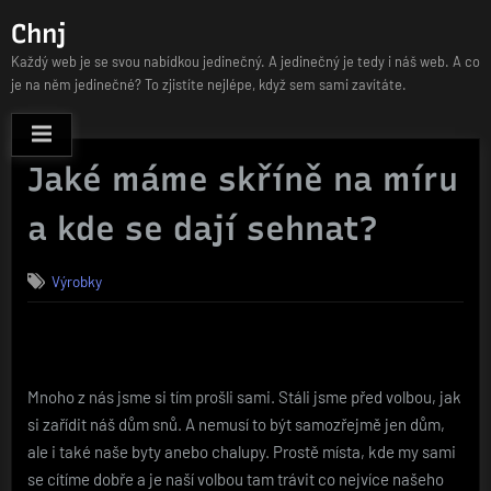
Skip
Chnj
to
Každý web je se svou nabídkou jedinečný. A jedinečný je tedy i náš web. A co
content
je na něm jedinečné? To zjistíte nejlépe, když sem sami zavítáte.
Jaké máme skříně na míru
a kde se dají sehnat?
Výrobky
Mnoho z nás jsme si tím prošli sami. Stáli jsme před volbou, jak
si zařídit náš dům snů. A nemusí to být samozřejmě jen dům,
ale i také naše byty anebo chalupy. Prostě místa, kde my sami
se cítíme dobře a je naší volbou tam trávit co nejvíce našeho