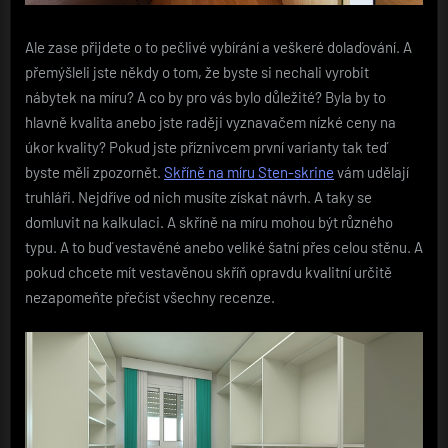
Ale zase přijdete o to pečlivé vybírání a veškeré dolaďování. A
přemýšleli jste někdy o tom, že byste si nechali vyrobit
nábytek na míru? A co by pro vás bylo důležité? Byla by to
hlavně kvalita anebo jste raději vyznavačem nízké ceny na
úkor kvality? Pokud jste příznivcem první varianty tak teď
byste měli zpozornět.
Skříně na míru Sten-skrine
vám udělají
truhláři. Nejdříve od nich musíte získat návrh. A taky se
domluvit na kalkulaci. A skříně na míru mohou být různého
typu. A to buď vestavěné anebo veliké šatní přes celou stěnu. A
pokud chcete mít vestavěnou skříň opravdu kvalitní určitě
nezapomeňte přečíst všechny recenze.