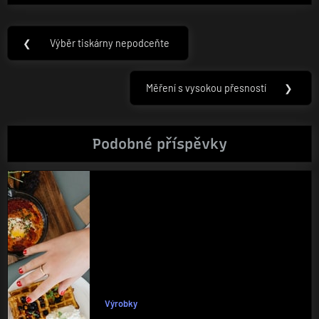
Navigace
❮
Výběr tiskárny nepodceňte
Previous
pro
Post:
příspěvek
Měření s vysokou přesností
❯
Next
Post:
Podobné příspěvky
Výrobky