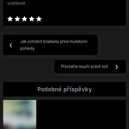
vzdělávali.
Navigace
Jak ochránit bradavky před mužskými
Previous
❮
pro
pohledy
Post:
příspěvek
Přestaňte kouřit právě teď
❯
Next
Post:
Podobné příspěvky