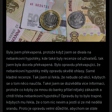
Byla jsem překvapená, protože když jsem se dívala na
nebankovní hypotéky, kde také byly recenze od uživatelů, tak
jsem byla docela překvapená. Bylo opravdu překvapující, že
nebankovní hypotéky měly opravdu skvělé ohlasy. Samé
kladné recenze. Tak jsem si řekla, že nebude od věci, kdybych
se o tom něco naučila. Také jsem se dozvěděla více informací,
protože co kdyby za mnou do banky přišel nějaký zákazník a
chtěl třeba nebankovní hypotéku? Opravdu by to bylo trapné,
kdybych mu řekla, že o tom nic nevím a jestli si ze mě nedělá
srandu. Proto je opravdu velmi důležité, abychom se stále