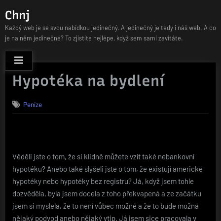
Skip
Chnj
to
Každý web je se svou nabídkou jedinečný. A jedinečný je tedy i náš web. A co
content
je na něm jedinečné? To zjistíte nejlépe, když sem sami zavítáte.
Hypotéka na bydlení
Peníze
Věděli jste o tom, že si klidně můžete vzít také nebankovní
hypotéku? Anebo také slyšeli jste o tom, že existují americké
hypotéky nebo hypotéky bez registru? Já, když jsem tohle
dozvěděla, byla jsem docela z toho překvapená a ze začátku
jsem si myslela, že to není vůbec možné a že to bude možná
nějaký podvod anebo nějaký vtip. Já jsem sice pracovala v