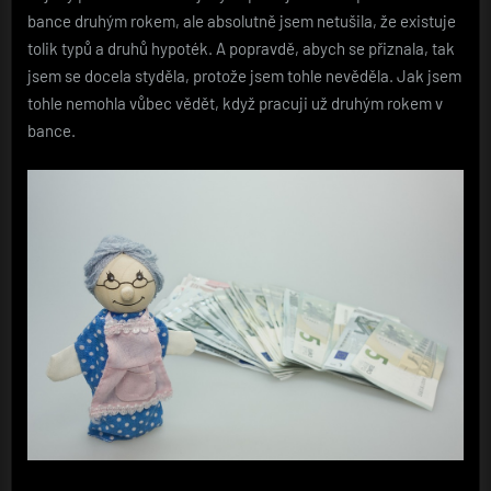
bance druhým rokem, ale absolutně jsem netušila, že existuje
tolik typů a druhů hypoték. A popravdě, abych se přiznala, tak
jsem se docela styděla, protože jsem tohle nevěděla. Jak jsem
tohle nemohla vůbec vědět, když pracuji už druhým rokem v
bance.