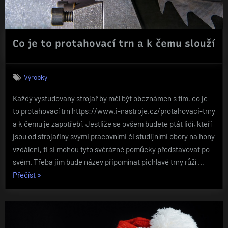
Co je to protahovací trn a k čemu slouží
Výrobky
Každý vystudovaný strojař by měl být obeznámen s tím, co je
to protahovací trn https://www.i-nastroje.cz/protahovaci-trny
a k čemu je zapotřebí. Jestliže se ovšem budete ptát lidí, kteří
jsou od strojařiny svými pracovními či studijními obory na hony
vzdáleni, ti si mohou tyto svérázné pomůcky představovat po
svém. Třeba jim bude název připomínat pichlavé trny růží …
„Co
Přečíst
»
je
to
protahovací
trn