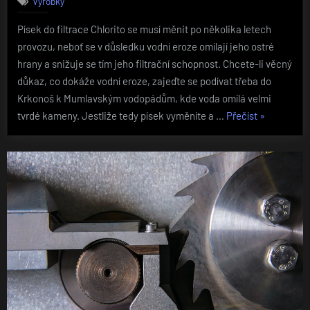
Výrobky
Písek do filtrace Chlorito se musí měnit po několika letech
provozu, neboť se v důsledku vodní eroze omílají jeho ostré
hrany a snižuje se tím jeho filtrační schopnost. Chcete-li věcný
důkaz, co dokáže vodní eroze, zajeďte se podívat třeba do
Krkonoš k Mumlavským vodopádům, kde voda omílá velmi
„Na
tvrdé kameny. Jestliže tedy písek vyměníte a …
Přečíst
»
co
využít
písek
do
bazénové
filtrace“