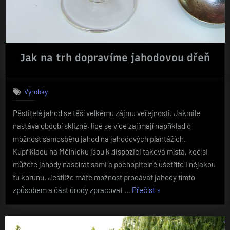
Jak na trh dopravíme jahodovou dřeň
Výrobky
Pěstitelé jahod se těší velkému zájmu veřejnosti. Jakmile
nastává období sklizně, lidé se více zajímají například o
možnost samosběru jahod na jahodových plantážích.
Kupříkladu na Mělnicku jsou k dispozici taková místa, kde si
můžete jahody nasbírat sami a pochopitelně ušetříte i nějakou
tu korunu. Jestliže máte možnost prodávat jahody tímto
„Jak
způsobem a část úrody zpracovat …
Přečíst
»
na
trh
dopravíme