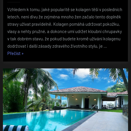
Vzhledem k tomu, jaké popularitě se kolagen těší v posledních
letech, není divu že zejména mnoho žen začalo tento doplněk
stravy užívat pravidelně. Kolagen pomáhá udržovat pokožku,
vlasy a nehty pružné, a dokonce umí udržet kloubní chrupavky
v tak dobrém stavu, že pokud budete kromě užívání kolagenu
dodržovat i další zásady zdravého životního stylu, je …
„Doplňky
Přečíst
»
které
neškodí“