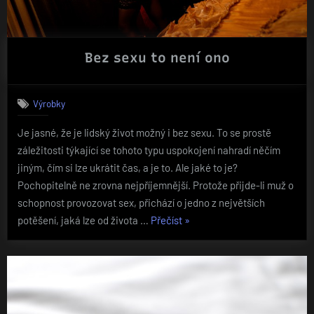
Bez sexu to není ono
Výrobky
Je jasné, že je lidský život možný i bez sexu. To se prostě
záležitosti týkající se tohoto typu uspokojení nahradí něčím
jiným, čím si lze ukrátit čas, a je to. Ale jaké to je?
Pochopitelně ne zrovna nejpříjemnější. Protože přijde-li muž o
schopnost provozovat sex, přichází o jedno z největších
„Bez
potěšení, jaká lze od života …
Přečíst
»
sexu
to
není
ono“