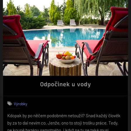
jahodovou
dřeň“
Odpočinek u vody
Výrobky
Kdopak by po něčem podobném netoužil? Snad každý člověk
by za to dal nevím co. Jenže, ono to stojí trošku práce. Tedy,
ne koupě bazénu samotného, i když na tu se také musí