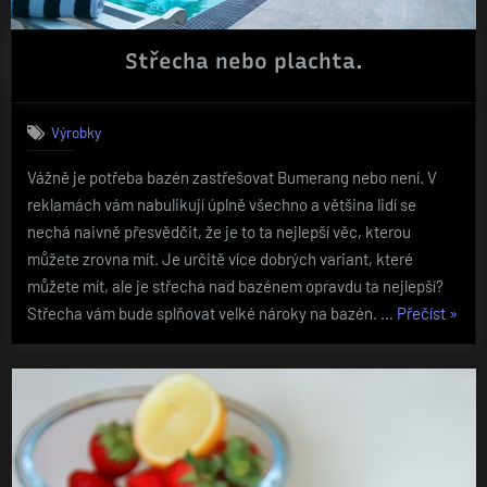
Střecha nebo plachta.
Výrobky
Vážně je potřeba bazén zastřešovat Bumerang nebo není. V
reklamách vám nabulikují úplně všechno a většina lidí se
nechá naivně přesvědčit, že je to ta nejlepší věc, kterou
můžete zrovna mít. Je určitě více dobrých variant, které
můžete mít, ale je střecha nad bazénem opravdu ta nejlepší?
„Stře
Střecha vám bude splňovat velké nároky na bazén. …
Přečíst
»
nebo
placht