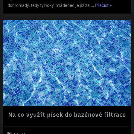
„Erotické
dohromady, tedy fyzicky, mládenec je již za …
Přečíst
»
problémy“
Na co využít písek do bazénové filtrace