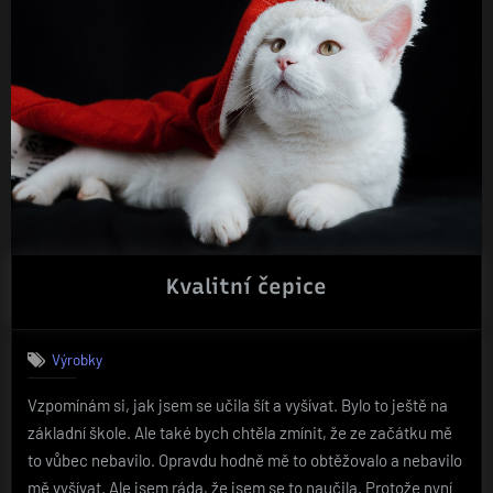
a
k
čemu
slouží“
Kvalitní čepice
Výrobky
Vzpomínám si, jak jsem se učila šít a vyšívat. Bylo to ještě na
základní škole. Ale také bych chtěla zmínit, že ze začátku mě
to vůbec nebavilo. Opravdu hodně mě to obtěžovalo a nebavilo
mě vyšívat. Ale jsem ráda, že jsem se to naučila. Protože nyní