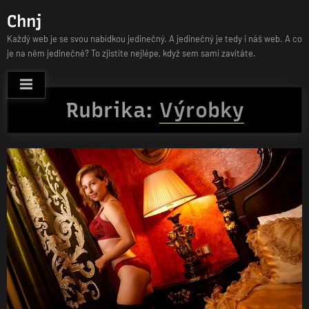
Skip
Chnj
to
Každý web je se svou nabídkou jedinečný. A jedinečný je tedy i náš web. A co
content
je na něm jedinečné? To zjistíte nejlépe, když sem sami zavítáte.
Rubrika:
Výrobky