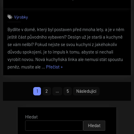
Výrobky
Bydlíte v domě, který byl postaven před mnoha lety, a je v něm
ještě část původního vybavení? Design už je starší a kuchyně
se vám nelíbí? Pokud nejste se svou kuchyní z jakéhokoliv
důvodu spokojeni, je to impuls k tomu, abyste si nechali
vyrobit novou. Nová kuchyňská linka ale nemusí stát spoustu
„Nadčasová
peněz, musíte ale …
Přečíst
»
a
praktická“
Stránkování
1
2
…
5
Následující
příspěvků
Hledat
Hledat