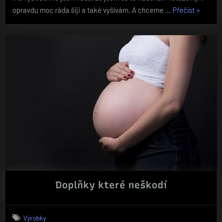
„Kvalitní
opravdu moc ráda šiji a také vyšívám. A chceme …
Přečíst
»
čepice“
Doplňky které neškodí
Výrobky