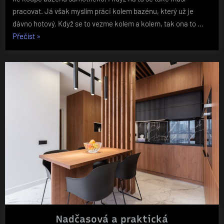
pracovat. Já však myslím práci kolem bazénu, který už je
dávno hotový. Když se to vezme kolem a kolem, tak ona to …
„Odpočinek
Přečíst
»
u
vody“
Nadčasová a praktická