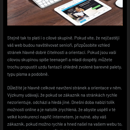
Stejně tak to platí i o cílové skupině. Pokud víte, že nejčastěji
váš web budou navštěvovat senioři, přizpůsobíte vzhled
stránek hlavně dobré čitelnosti a orientaci. Pokud jsou vaší
cílovou skupinou spíše teenageři a mladí dospělý, můžete
trochu propustit uzdu fantazii ohledně zvolené barevné palety,
typu písma a podobně.
Důležité je hlavně celkové navržení stránek a orientace v něm.
Výzkumy udávají, že pokud se zákazník na stránkách rychle
nezorientuje, odchází a hledá jiné. Dnešní doba nabízí tolik
možností online a je natolik zrychlená, že abyste uspěli v té
velké konkurenci napříč internetem, je nutné, aby váš
zákazník, pokud možno rychle a hned našel na vašem webu to,