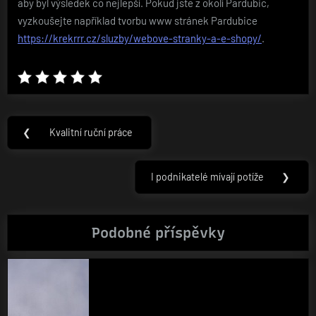
aby byl výsledek co nejlepší.
Pokud jste z okolí Pardubic,
vyzkoušejte například tvorbu www stránek Pardubice
https://krekrrr.cz/sluzby/webove-stranky-a-e-shopy/
.
Navigace
❮
Kvalitní ruční práce
Previous
pro
Post:
příspěvek
I podnikatelé mívají potíže
❯
Next
Post:
Podobné příspěvky