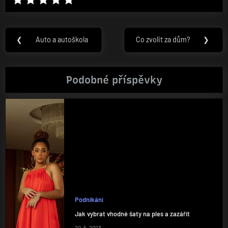
Navigace
❮
Auto a autoškola
Co zvolit za dům?
❯
Previous
Next
pro
Post:
Post:
příspěvek
Podobné příspěvky
Podnikání
Jak vybrat vhodné šaty na ples a zazářit
20. 5. 2023