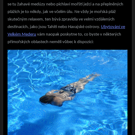
se tu žahavé medúzy nebo pichlaví mořští ježci a na přeplněných
plážích je to někdy, jak ve včelím úlu. Ne vždy je mořská pláž
skutečným relaxem, ten bývá zpravidla ve velmi vzdálených
destinacích, jako jsou Tahiti nebo Havajské ostrovy.
Ubytování ve
Velkém Mederu
vám naopak poskytne to, co byste v některých
přímořských oblastech neměli vůbec k dispozici: