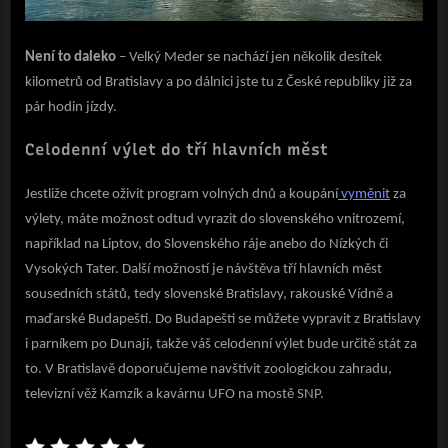
Není to daleko
– Velký Meder se nachází jen několik desítek
kilometrů od Bratislavy a po dálnici jste tu z České republiky již za
pár hodin jízdy.
Celodenní výlet do tří hlavních měst
Jestliže chcete oživit program volných dnů a koupání
vyměnit
za
výlety, máte možnost odtud vyrazit do slovenského vnitrozemí,
například na Liptov, do Slovenského ráje anebo do Nízkých či
Vysokých Tater. Další možností je návštěva tří hlavních měst
sousedních států, tedy slovenské Bratislavy, rakouské Vídně a
maďarské Budapešti. Do Budapešti se můžete vypravit z Bratislavy
i parníkem po Dunaji, takže váš celodenní výlet bude určitě stát za
to. V Bratislavě doporučujeme navštívit zoologickou zahradu,
televizní věž Kamzík a kavárnu UFO na mostě SNP.