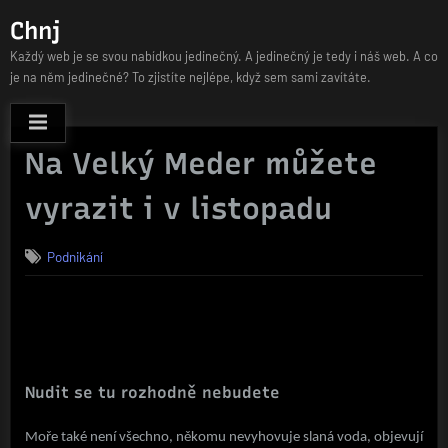
Skip
Chnj
to
Každý web je se svou nabídkou jedinečný. A jedinečný je tedy i náš web. A co
content
je na něm jedinečné? To zjistíte nejlépe, když sem sami zavítáte.
Na Velký Meder můžete
vyrazit i v listopadu
Podnikání
Proč si dopřát dovolenou zrovna na Slovensku, ačkoli se můžete
vypravit třeba do Chorvatska? Slovensko přece nemá moře.
Nudit se tu rozhodně nebudete
Moře také není všechno, někomu nevyhovuje slaná voda, objevují