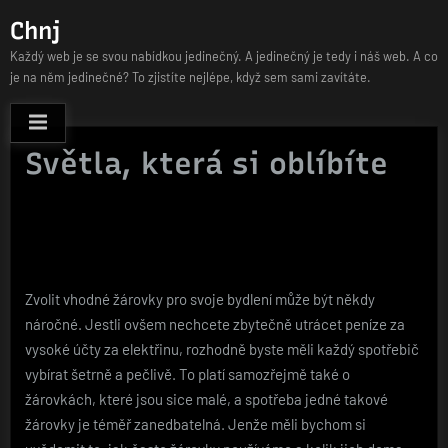
Skip
Chnj
to
Každý web je se svou nabídkou jedinečný. A jedinečný je tedy i náš web. A co
content
je na něm jedinečné? To zjistíte nejlépe, když sem sami zavítáte.
Světla, která si oblíbíte
Zvolit vhodné žárovky pro svoje bydlení může být někdy
náročné. Jestli ovšem nechcete zbytečně utrácet peníze za
vysoké účty za elektřinu, rozhodně byste měli každý spotřebič
vybírat šetrně a pečlivě. To platí samozřejmě také o
žárovkách, které jsou sice malé, a spotřeba jedné takové
žárovky je téměř zanedbatelná. Jenže měli bychom si