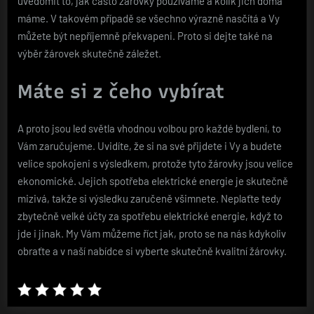
uvědomit to, jak často žárovky používáme a kolik jich doma
máme. V takovém případě se všechno výrazně nasčítá a Vy
můžete být nepříjemně překvapeni. Proto si dejte také na
výběr žárovek skutečně záležet.
Máte si z čeho vybírat
A proto jsou
led světla
vhodnou volbou pro každé bydlení, to
Vám zaručujeme. Uvidíte, že si na své přijdete i Vy a budete
velice spokojeni s výsledkem, protože tyto žárovky jsou velice
ekonomické. Jejich spotřeba elektrické energie je skutečně
mizivá, takže si výsledku zaručeně všimnete. Neplaťte tedy
zbytečně velké účty za spotřebu elektrické energie, když to
jde i jinak. My Vám můžeme říct jak, proto se na nás kdykoliv
obraťte a v naší nabídce si vyberte skutečně kvalitní žárovky.