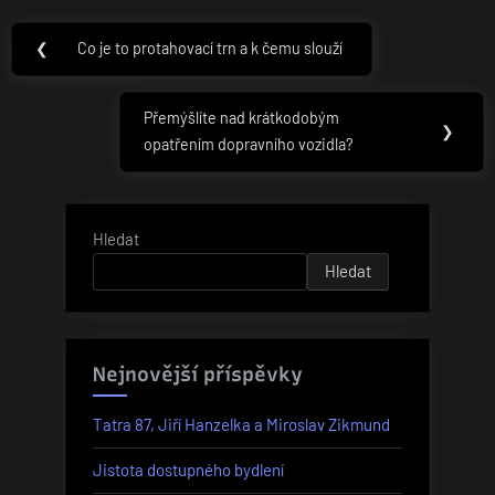
Navigace
❮
Co je to protahovací trn a k čemu slouží
Previous
pro
Post:
příspěvek
Přemýšlíte nad krátkodobým
Next
❯
opatřením dopravního vozidla?
Post:
Hledat
Hledat
Nejnovější příspěvky
Tatra 87, Jiří Hanzelka a Miroslav Zikmund
Jistota dostupného bydlení