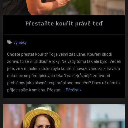
Přestaňte kouřit právě teď
Výrobky
Chcete přestat kouřit? To je velmi záslužné. Kouření škodí
zdraví, to se ví už dlouhé roky. Ne vždy tomu tak ale bylo. Věděli
jste, že v minulém století bylo kouření považováno za zdravé, a
dokonce se předepisovalo lékaři na nejrůznější zdravotní
problémy, jako hlavně respirační onemocnění? Dnes už nám to
„Přestaňte
přijde spíše k smíchu. Přestat …
Přečíst
»
kouřit
právě
teď“