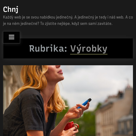
Skip
Chnj
to
Každý web je se svou nabídkou jedinečný. A jedinečný je tedy i náš web. A co
content
je na něm jedinečné? To zjistíte nejlépe, když sem sami zavítáte.
Rubrika:
Výrobky