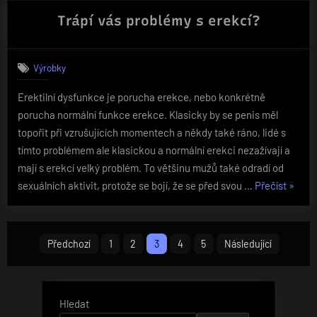
Trápí vás problémy s erekcí?
Výrobky
Erektilní dysfunkce je porucha erekce, nebo konkrétně
porucha normální funkce erekce. Klasicky by se penis měl
topořit při vzrušujících momentech a někdy také ráno, lidé s
tímto problémem ale klasickou a normální erekci nezažívají a
mají s erekcí velký problém. To většinu mužů také odradí od
„Trápí
sexuálních aktivit, protože se bojí, že se před svou …
Přečíst
»
vás
probl
Stránkování
s
Předchozí
1
2
3
4
5
Následující
erekcí
příspěvků
Hledat