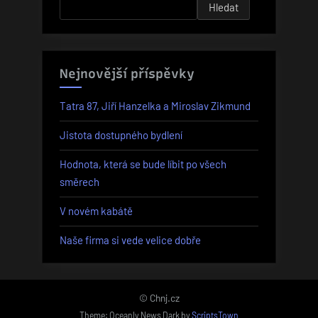
Hledat
Nejnovější příspěvky
Tatra 87, Jiří Hanzelka a Miroslav Zikmund
Jistota dostupného bydlení
Hodnota, která se bude líbit po všech
směrech
V novém kabátě
Naše firma si vede velice dobře
© Chnj.cz
Theme: Oceanly News Dark by
ScriptsTown