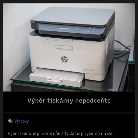
skříně
na
míru
a
kde
se
dají
sehnat?“
Výběr tiskárny nepodceňte
Výrobky
Výběr tiskárny je velmi důležitý. Ať už ji vybíráte do své