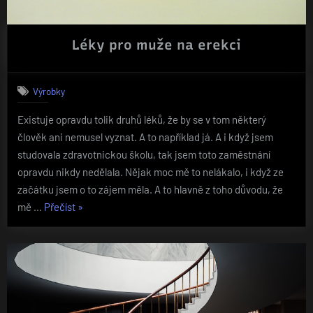
Léky pro muže na erekci
Výrobky
Existuje opravdu tolik druhů léků, že by se v tom některý
člověk ani nemusel vyznat. A to například já. A i když jsem
studovala zdravotnickou školu, tak jsem toto zaměstnání
opravdu nikdy nedělala. Nějak moc mě to nelákalo, i když ze
začátku jsem o to zájem měla. A to hlavně z toho důvodu, že
„Léky
mě …
Přečíst
»
pro
muže
na
erekci“