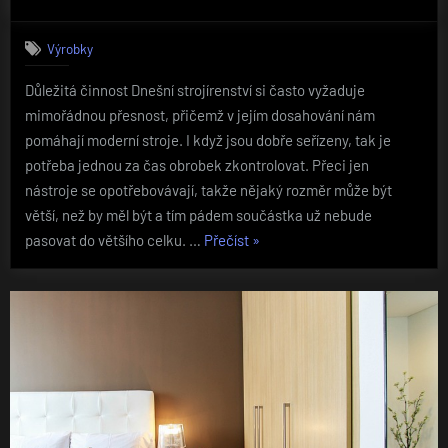
Výrobky
Důležitá činnost Dnešní strojírenství si často vyžaduje
mimořádnou přesnost, přičemž v jejím dosahování nám
pomáhají moderní stroje. I když jsou dobře seřízeny, tak je
potřeba jednou za čas obrobek zkontrolovat. Přeci jen
nástroje se opotřebovávají, takže nějaký rozměr může být
větší, než by měl být a tím pádem součástka už nebude
„Měření
pasovat do většího celku. …
Přečíst
»
s
vysokou
přesností“