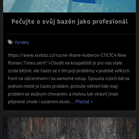
Pečujte o svůj bazén jako profesionál
Výrobky
https://www.xxxlutz.cz/rucne-tkane-koberce-C11C1C4 New
Roman,Times,serif;“>Chodit na koupaliště je pro nás stále
zcela běžné, ale často se s tím pojí problémy v podobě velkých
front na občerstvení i na samotné vstup. Spousta cizích lidí na
jednom místě je často problém, protože někteří lidé mají
problém se slušným chováním, a mohou tak otrávit jinak
„Pečujte
příjemné chvíle i ostatním okolo …
Přečíst
»
o
svůj
bazén
jako