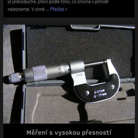
je jednoduché, přeci podle toho, co zrovna v přírodě
„Vyrábějte
nalezneme. V zimě …
Přečíst
»
z
umělých
květin“
Měření s vysokou přesností