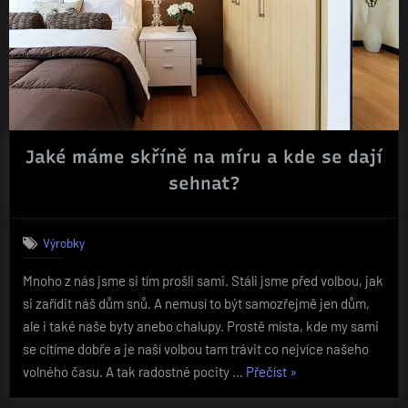
Jaké máme skříně na míru a kde se dají
sehnat?
Výrobky
Mnoho z nás jsme si tím prošli sami. Stáli jsme před volbou, jak
si zařídit náš dům snů. A nemusí to být samozřejmě jen dům,
ale i také naše byty anebo chalupy. Prostě místa, kde my sami
se cítíme dobře a je naší volbou tam trávit co nejvíce našeho
„Jaké
volného času. A tak radostné pocity …
Přečíst
»
máme