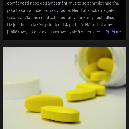
domácnosti nebo do zaměstnání, musíte se zamyslet nad tím,
jaká tiskárna bude pro vás vhodná. Není totiž tiskárna, jako
tiskárna. Vlastně se od sebe jednotlivé tiskárny dost odlišují.
Už jen tím, na jakém principu tisk probíhá. Máme tiskárny
„Výbě
jehličkové, inkoustové, laserové…záleží na tom, co …
Přečíst
»
tiská
nepod