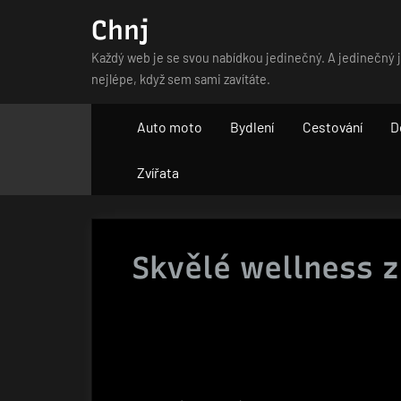
Skip
Chnj
to
Každý web je se svou nabídkou jedinečný. A jedinečný je
content
nejlépe, když sem sami zavítáte.
Auto moto
Bydlení
Cestování
D
Zvířata
Skvělé wellness z