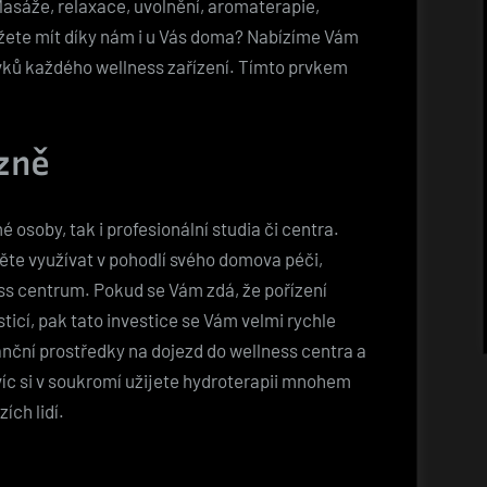
asáže, relaxace, uvolnění, aromaterapie,
ůžete mít díky nám i u Vás doma? Nabízíme Vám
rvků každého wellness zařízení. Tímto prvkem
zně
é osoby, tak i profesionální studia či centra.
něte využívat v pohodlí svého domova péči,
ss centrum. Pokud se Vám zdá, že pořízení
sticí, pak tato investice se Vám velmi rychle
nanční prostředky na dojezd do wellness centra a
íc si v soukromí užijete hydroterapii mnohem
ích lidí.