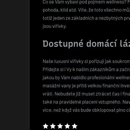
Co se Vám vybaví pod pojmem wellness? M
pohoda, klid atd. Víte, že toto všechno m
totiž jeden ze základních a nezbytných p
jsou vířivky.
Dostupné domácí lá
Naše luxusní
vířivky
si pořizují jak soukrom
Přidejte si i Vy k našim zákazníkům a zač
jakou by Vám nabídlo profesionální wellne
masážní vany je příliš velkou finanční inve
vrátí. Nebudete již muset ztrácet čas i fi
také na pravidelné placení vstupného. Nav
více, než když vás bude obklopovat plno ciz